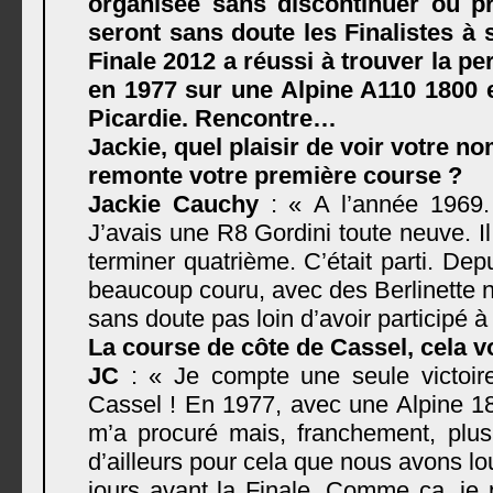
organisée sans discontinuer ou p
seront sans doute les Finalistes à 
Finale 2012 a réussi à trouver la pe
en 1977 sur une Alpine A110 1800 e
Picardie. Rencontre…
Jackie, quel plaisir de voir votre n
remonte votre première course ?
Jackie Cauchy
: « A l’année 1969.
J’avais une R8 Gordini toute neuve. I
terminer quatrième. C’était parti. Depui
beaucoup couru, avec des Berlinette n
sans doute pas loin d’avoir participé à
La course de côte de Cassel, cela v
JC
: « Je compte une seule victoire
Cassel ! En 1977, avec une Alpine 18
m’a procuré mais, franchement, plus
d’ailleurs pour cela que nous avons l
jours avant la Finale. Comme ça, je 