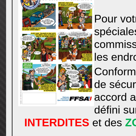
Pour vot
spéciale
commissa
les endr
Conform
de sécur
accord a
défini s
INTERDITES
et des
Z